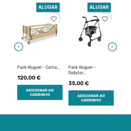
ALUGAR
ALUGAR
favorite_border
favorite_border
Pack Aluguer - Cama...
Pack Aluguer -
Pack 
Rollator...
De...
Preço
120,00 €
Preço
Pre
35,00 €
120
ADICIONAR AO
CARRINHO
ADICIONAR AO
A
CARRINHO