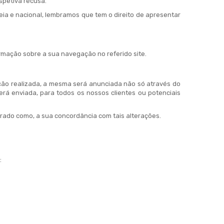
spetiva recusa.
ia e nacional, lembramos que tem o direito de apresentar
rmação sobre a sua navegação no referido site.
zação realizada, a mesma será anunciada não só através do
á enviada, para todos os nossos clientes ou potenciais
erado como, a sua concordância com tais alterações.
: