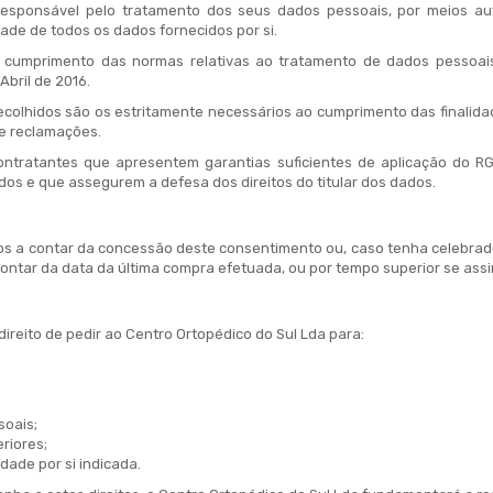
responsável pelo tratamento dos seus dados pessoais, por meios au
ade de todos os dados fornecidos por si.
o cumprimento das normas relativas ao tratamento de dados pessoai
bril de 2016.
olhidos são os estritamente necessários ao cumprimento das finalidades
 e reclamações.
ntratantes que apresentem garantias suficientes de aplicação do RGP
os e que assegurem a defesa dos direitos do titular dos dados.
os a contar da concessão deste consentimento ou, caso tenha celebrad
tar da data da última compra efetuada, ou por tempo superior se assim 
ireito de pedir ao Centro Ortopédico do Sul Lda para:
soais;
riores;
dade por si indicada.