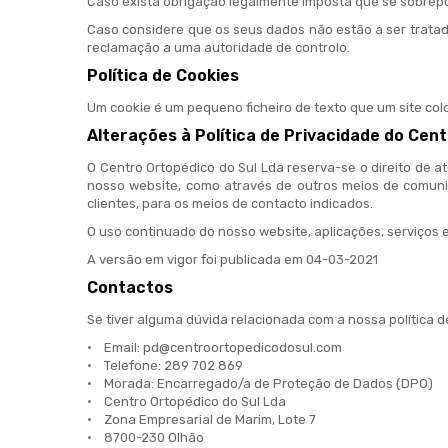
Caso exista obrigação legalmente imposta que se sobrepon
Caso considere que os seus dados não estão a ser tratad
reclamação a uma autoridade de controlo.
Política de Cookies
Um cookie é um pequeno ficheiro de texto que um site col
Alterações à Política de Privacidade do Cen
O Centro Ortopédico do Sul Lda reserva-se o direito de a
nosso website, como através de outros meios de comuni
clientes, para os meios de contacto indicados.
O uso continuado do nosso website, aplicações, serviços 
A versão em vigor foi publicada em 04-03-2021
Contactos
Se tiver alguma dúvida relacionada com a nossa política 
• Email: pd@centroortopedicodosul.com
• Telefone: 289 702 869
• Morada: Encarregado/a de Proteção de Dados (DPO)
• Centro Ortopédico do Sul Lda
• Zona Empresarial de Marim, Lote 7
• 8700-230 Olhão