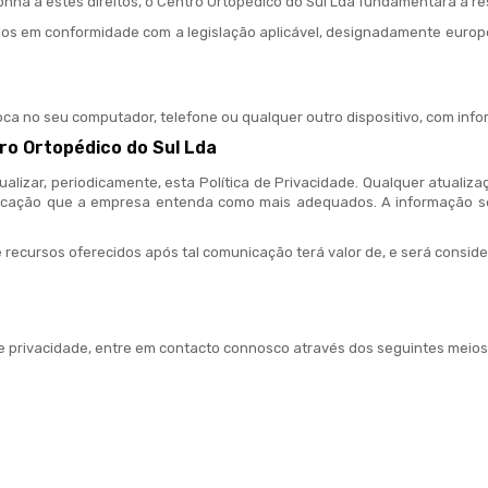
ha a estes direitos, o Centro Ortopédico do Sul Lda fundamentará a re
os em conformidade com a legislação aplicável, designadamente europe
oca no seu computador, telefone ou qualquer outro dispositivo, com info
tro Ortopédico do Sul Lda
tualizar, periodicamente, esta Política de Privacidade. Qualquer atuali
cação que a empresa entenda como mais adequados. A informação ser
e recursos oferecidos após tal comunicação terá valor de, e será consid
de privacidade, entre em contacto connosco através dos seguintes meios