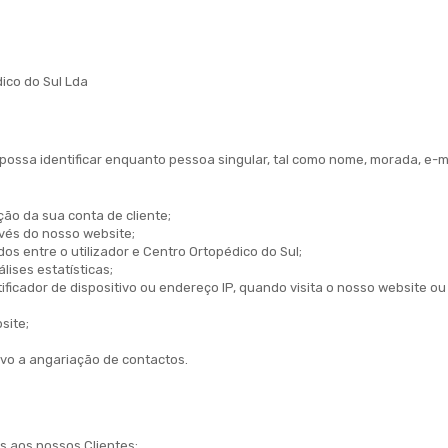
ico do Sul Lda
ssa identificar enquanto pessoa singular, tal como nome, morada, e-mail
ão da sua conta de cliente;
vés do nosso website;
s entre o utilizador e Centro Ortopédico do Sul;
ises estatísticas;
tificador de dispositivo ou endereço IP, quando visita o nosso website o
site;
ivo a angariação de contactos.
s aos nossos Clientes;