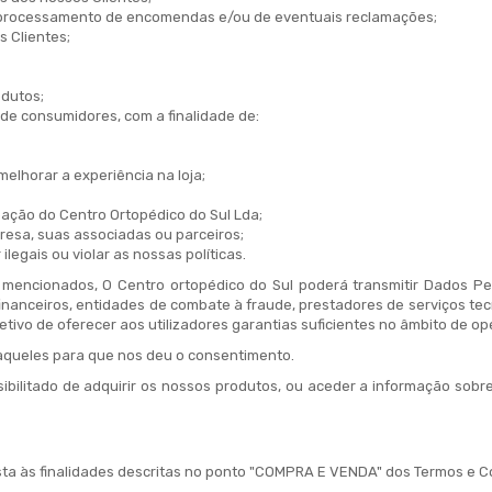
 processamento de encomendas e/ou de eventuais reclamações;
 Clientes;
dutos;
 de consumidores, com a finalidade de:
elhorar a experiência na loja;
pação do Centro Ortopédico do Sul Lda;
sa, suas associadas ou parceiros;
legais ou violar as nossas políticas.
encionados, O Centro ortopédico do Sul poderá transmitir Dados Pes
nanceiros, entidades de combate à fraude, prestadores de serviços tecno
ivo de oferecer aos utilizadores garantias suficientes no âmbito de op
daqueles para que nos deu o consentimento.
ibilitado de adquirir os nossos produtos, ou aceder a informação sob
sta às finalidades descritas no ponto "COMPRA E VENDA" dos Termos e Co