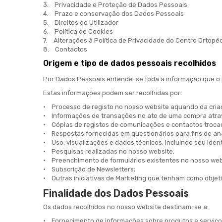
3. Privacidade e Proteção de Dados Pessoais
4. Prazo e conservação dos Dados Pessoais
5. Direitos do Utilizador
6. Política de Cookies
7. Alterações à Política de Privacidade do Centro Ortopéd
8. Contactos
Origem e tipo de dados pessoais recolhidos
Por Dados Pessoais entende-se toda a informação que o po
Estas informações podem ser recolhidas por:
• Processo de registo no nosso website aquando da criaç
• Informações de transações no ato de uma compra atra
• Cópias de registos de comunicações e contactos trocado
• Respostas fornecidas em questionários para fins de anál
• Uso, visualizações e dados técnicos, incluindo seu iden
• Pesquisas realizadas no nosso website;
• Preenchimento de formulários existentes no nosso web
• Subscrição de Newsletters;
• Outras iniciativas de Marketing que tenham como objet
Finalidade dos Dados Pessoais
Os dados recolhidos no nosso website destinam-se a:
• Fornecimento de informações sobre produtos e serviço