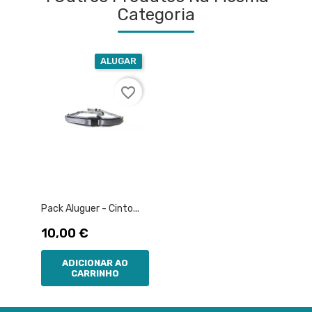
Categoria
ALUGAR
favorite_border
Pack Aluguer - Cinto...
Preço
10,00 €
ADICIONAR AO
CARRINHO