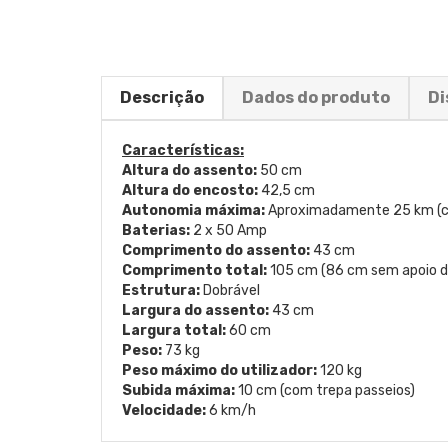
Descrição
Dados do produto
Di
Características:
Altura do assento:
50 cm
Altura do encosto:
42,5 cm
Autonomia máxima:
Aproximadamente 25 km (cal
Baterias:
2 x 50 Amp
Comprimento do assento:
43 cm
Comprimento total:
105 cm (86 cm sem apoio d
Estrutura:
Dobrável
Largura do assento:
43 cm
Largura total:
60 cm
Peso:
73 kg
Peso máximo do utilizador:
120 kg
Subida máxima:
10 cm (com trepa passeios)
Velocidade:
6 km/h