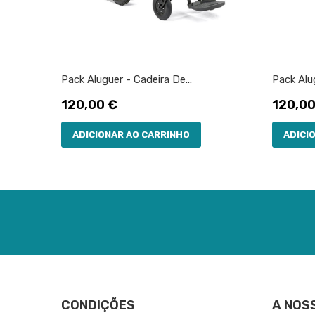
Pack Aluguer - Cadeira De...
Pack Alug
Preço
Preço
120,00 €
120,00
ADICIONAR AO CARRINHO
ADICI
CONDIÇÕES
A NOS