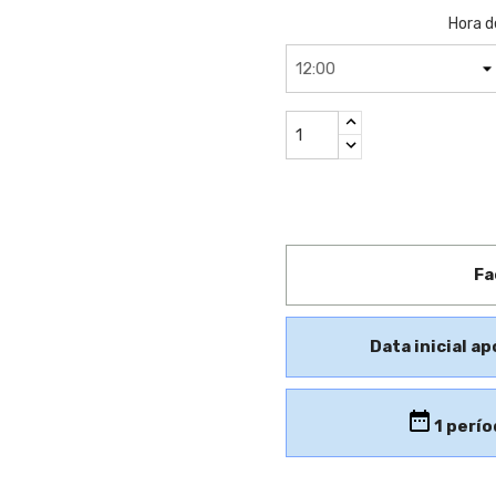
Hora d
Fa
Data inicial ap
1
perío