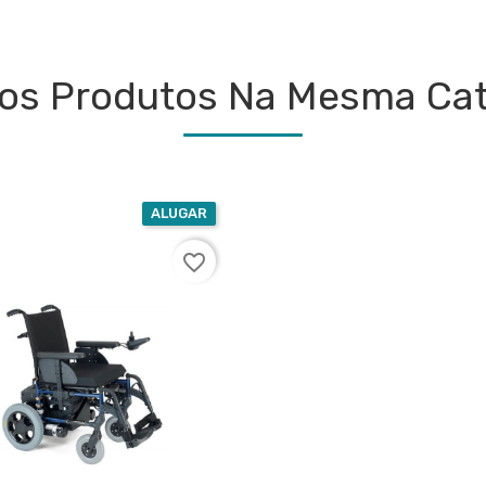
ros Produtos Na Mesma Cat
ALUGAR
favorite_border