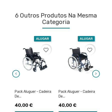
6 Outros Produtos Na Mesma
Categoria
ALUGAR
ALUGAR
favorite_border
favorite_border
Pack Aluguer - Cadeira
Pack Aluguer - Cadeira
Pack 
De...
De...
De...
Preço
Preço
Pre
40,00 €
40,00 €
40,